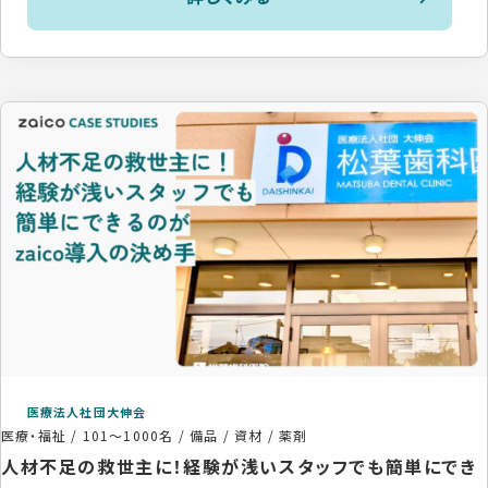
医療法人社団大伸会
医療・福祉
/
101〜1000名
/
備品 / 資材 / 薬剤
人材不足の救世主に！経験が浅いスタッフでも簡単にでき