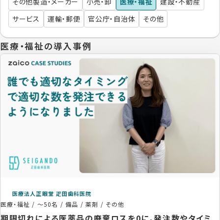
その他製造・メーカー
小売・卸
医療・福祉
建設・不動産
サービス
運輸・郵便
官公庁・自治体
その他
医療・福祉の導入事例
医療法人正眼堂 疋田歯科医院
医療・福祉
/
～50名
/
備品 / 薬剤 / その他
期限切れによる医薬品の廃棄ロスを0に。発注数やタイミ