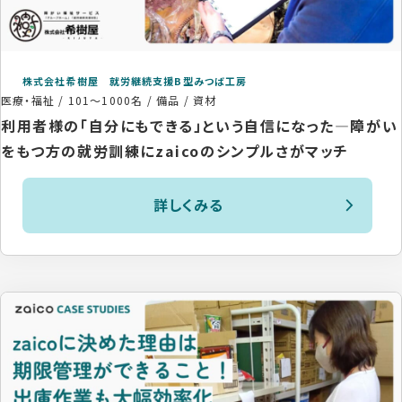
株式会社希樹屋 就労継続支援B型みつば工房
医療・福祉
/
101〜1000名
/
備品 / 資材
利用者様の「自分にもできる」という自信になった―障がい
をもつ方の就労訓練にzaicoのシンプルさがマッチ
詳しくみる