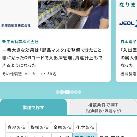
日本電子株式会社
。
「入出庫履歴」でトレーサビリティが向上！在庫管理
の属人化が解消され、支店との情報共有もしやすく
なった
機械製造
/ 1001〜5000名
複数条件で探す
業種で探す
（従業員数・課題など）
食品製造
機械製造
金属製造
化学製造