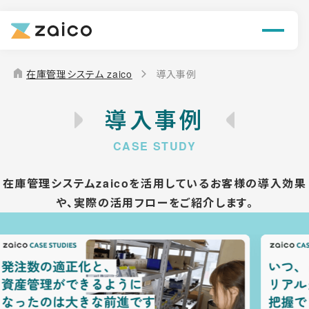
機能
解決できる課題
home
在庫管理システム zaico
導入事例
料金
導入事例
導入事例
お役立ち情報
在庫管理システムzaicoを活用しているお客様の導入効果
や、
実際の活用フローをご紹介します。