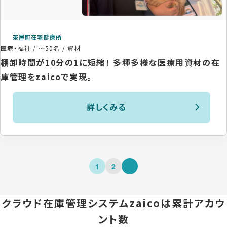
茶屋町在宅診療所
医療・福祉
/
～50名
/
資材
棚卸時間が10分の1に短縮！ 多種多様な医療用資材の在
庫管理をzaicoで実現。
詳しくみる
1
2
クラウド在庫管理システムzaicoは
累計アカウ
ント数