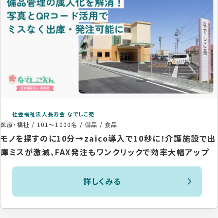
社会福祉法人長寿会 なでしこ苑
医療・福祉
/
101〜1000名
/
備品 / 食品
モノを探すのに10分→zaico導入で10秒に！介護施設で出
庫ミスが激減、FAX発注もワンクリックで効率大幅アップ
詳しくみる