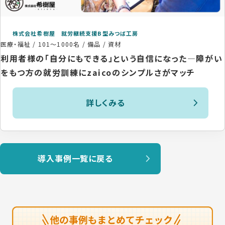
株式会社希樹屋 就労継続支援B型みつば工房
医療・福祉
/
101〜1000名
/
備品 / 資材
利用者様の「自分にもできる」という自信になった―障がい
をもつ方の就労訓練にzaicoのシンプルさがマッチ
詳しくみる
導入事例一覧に戻る