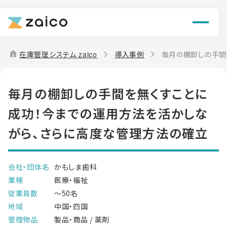
機能
解決できる課題
home
在庫管理システム zaico
導入事例
毎月の棚卸しの手間
料金
毎月の棚卸しの手間を無くすことに
導入事例
成功！今までの運用方法を活かしな
お役立ち情報
がら、さらに高度な管理方法の確立
会社・団体名
かもしま歯科
業種
医療・福祉
従業員数
～50名
地域
中国・四国
管理物品
製品・商品 / 薬剤