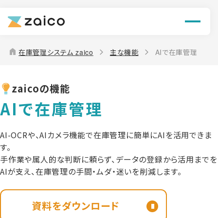
機能
解決できる課題
home
在庫管理システム zaico
主な機能
AIで在庫管理
料金
zaicoの機能
導入事例
AIで在庫管理
お役立ち情報
AI-OCRや、AIカメラ機能で在庫管理に簡単にAIを活用できま
す。
手作業や属人的な判断に頼らず、データの登録から活用までを
AIが支え、在庫管理の手間・ムダ・迷いを削減します。
資料をダウンロード