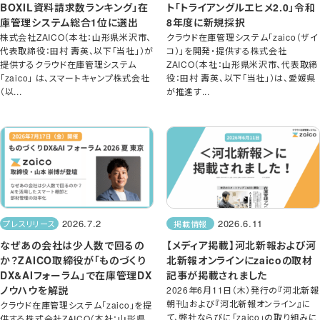
BOXIL資料請求数ランキング」在
ト「トライアングルエヒメ2.0」令和
庫管理システム総合1位に選出
8年度に新規採択
株式会社ZAICO（本社：山形県米沢市、
クラウド在庫管理システム「zaico（ザイ
代表取締役：田村 壽英、以下「当社」）が
コ）」を開発・提供する株式会社
提供するクラウド在庫管理システム
ZAICO（本社：山形県米沢市、代表取締
「zaico」 は、スマートキャンプ株式会社
役：田村 壽英、以下「当社」）は、愛媛県
（以...
が推進す...
2026.7.2
2026.6.11
プレスリリース
掲載情報
なぜあの会社は少人数で回るの
【メディア掲載】河北新報および河
か？ZAICO取締役が「ものづくり
北新報オンラインにzaicoの取材
DX&AIフォーラム」で在庫管理DX
記事が掲載されました
ノウハウを解説
2026年6月11日（木）発行の『河北新報
朝刊』および『河北新報オンライン』に
クラウド在庫管理システム「zaico」を提
て、弊社ならびに「zaico」の取り組みに
供する株式会社ZAICO（本社：山形県