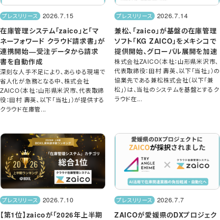
2026.7.15
2026.7.14
プレスリリース
プレスリリース
在庫管理システム「zaico」と「マ
兼松、「zaico」が基盤の在庫管理
ネーフォワード クラウド請求書」が
ソフト「KG ZAICO」をメキシコで
連携開始―受注データから請求
提供開始、グローバル展開を加速
書を自動作成
株式会社ZAICO（本社：山形県米沢市、
代表取締役：田村 壽英、以下「当社」）の
深刻な人手不足により、あらゆる現場で
協業先である兼松株式会社（以下「兼
省人化が急務となる中、株式会社
松」）は、当社のシステムを基盤とするク
ZAICO（本社：山形県米沢市、代表取締
ラウド在...
役：田村 壽英、以下「当社」）が提供する
クラウド在庫管...
2026.7.10
2026.7.7
プレスリリース
プレスリリース
【第1位】zaicoが「2026年上半期
ZAICOが愛媛県のDXプロジェク