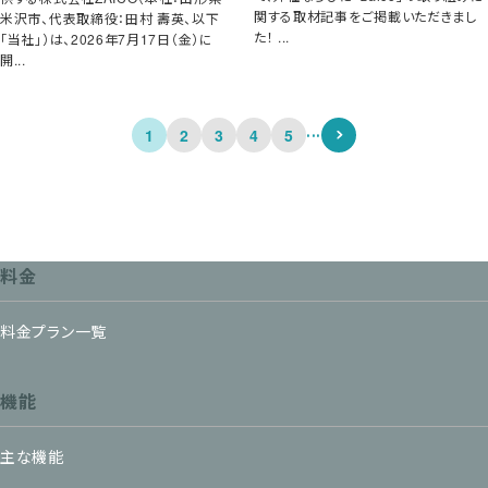
関する取材記事をご掲載いただきまし
米沢市、代表取締役：田村 壽英、以下
た！ ...
「当社」）は、2026年7月17日（金）に
開...
...
1
2
3
4
5
料金
料金プラン一覧
機能
主な機能