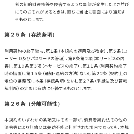
者の知的財産権等を侵害するような事態が発生したとき並び
にそのおそれがあるときは、直ちに当社に書面により通知す
るものとします。
第２５条（存続条項）
利用契約の終了後も、第１条（本規約の適用及び改定）、第５条（ユ
ーザーID及びパスワードの管理）、第６条第２項（本サービスの内
容）、第１０条第３項（本サービスの終了）、第１１条（利用契約終了
時の措置）、第１５条（通知・連絡の方法）ないし第２２条（契約上の
地位の譲渡等）、本条（存続条項）ないし第２７条（準拠法及び管轄
裁判所）の定めは有効に存続するものとします。
第２６条（分離可能性）
本規約のいずれかの条項又はその一部が、消費者契約法その他の
法令等により無効又は失効不能と判断された場合であっても、本規