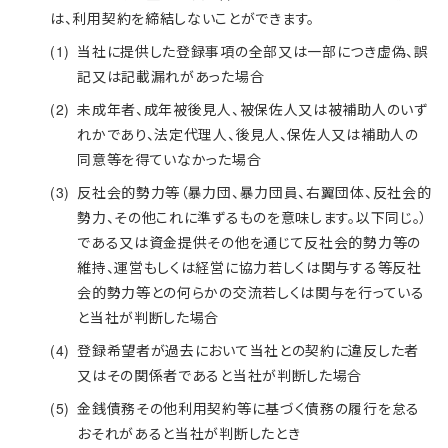
は、利用契約を締結しないことができます。
当社に提供した登録事項の全部又は一部につき虚偽、誤
記又は記載漏れがあった場合
未成年者、成年被後見人、被保佐人又は被補助人のいず
れかであり、法定代理人、後見人、保佐人又は補助人の
同意等を得ていなかった場合
反社会的勢力等（暴力団、暴力団員、右翼団体、反社会的
勢力、その他これに準ずるものを意味します。以下同じ。）
である又は資金提供その他を通じて反社会的勢力等の
維持、運営もしくは経営に協力若しくは関与する等反社
会的勢力等との何らかの交流若しくは関与を行っている
と当社が判断した場合
登録希望者が過去において当社との契約に違反した者
又はその関係者であると当社が判断した場合
金銭債務その他利用契約等に基づく債務の履行を怠る
おそれがあると当社が判断したとき