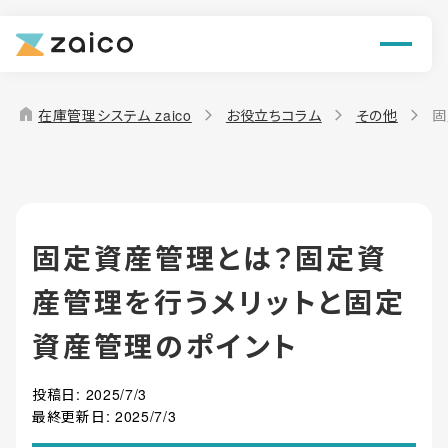
ン
機能
home
在庫管理システム zaico
お役立ちコラム
その他
固
解決できる課題
料金
固定資産管理とは？固定資
導入事例
産管理を行うメリットと固定
お役立ち情報
資産管理のポイント
投稿日:
2025/7/3
最終更新日:
2025/7/3