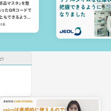
トレーサビリティが向
人化が解消され、支
しやすくなった
00名
ど）