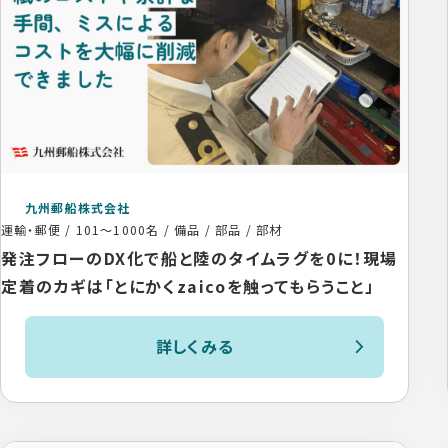
九州郵船株式会社
運輸・郵便
/
101〜1000名
/
備品 / 部品 / 部材
発注フローのDX化で船と陸のタイムラグを0に！現場
定着のカギは「とにかくzaicoを触ってもらうこと」
詳しくみる