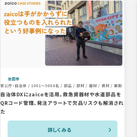
池田市
官公庁・自治体
/
1001〜5000名
/
部品 / 部材 / 器材 / 資材 / 薬剤
自治体DXにzaicoを活用。救急資器材や水道部品を
QRコード管理、発注アラートで欠品リスクも解消され
た
詳しくみる