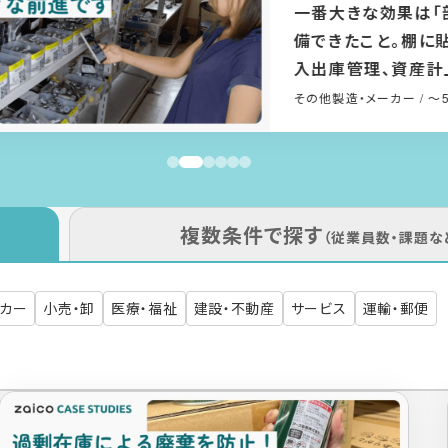
「入出庫履歴」で
上！在庫管理の属
店との情報共有も
機械製造
/ 1001〜50
複数条件で探す
（従業員数・課題な
ーカー
小売・卸
医療・福祉
建設・不動産
サービス
運輸・郵便