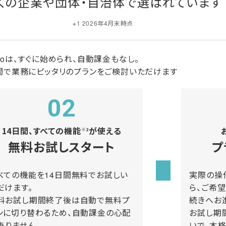
くの企業や団体・自治体で
選ばれています
※1 2026年4月末時点
icoは、すぐに始められ、自動課金もなし。
間で業務にピッタリのプランをご検討いただけます
02
14日間、すべての機能
が使える
※2
無料お試しスタート
プ
べての機能を14日間無料でお試しい
実際の操
だけます。
ら、ご希
料お試し期間終了後は自動で無料プ
続きへお
ンに切り替わるため、自動課金の心配
お試し期
ありません。
いで、本