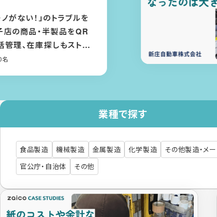
車株式会社
な効果は「部品マスタ」を整
こと。棚に貼ったQRコードで
理、資産計上もできるように
・メーカー
/ ～50名
業種で探す
食品製造
機械製造
金属製造
化学製造
その他製造・メ
官公庁・自治体
その他