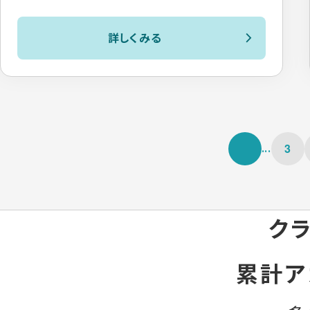
詳しくみる
...
3
クラ
累計ア