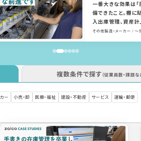
「入出庫履歴
上！在庫管
店との情報共
機械製造
/ 100
複数条件で探す
（従業員数・課題な
ーカー
小売・卸
医療・福祉
建設・不動産
サービス
運輸・郵便