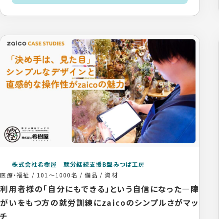
株式会社希樹屋 就労継続支援B型みつば工房
医療・福祉
/
101〜1000名
/
備品 / 資材
利用者様の「自分にもできる」という自信になった―障
がいをもつ方の就労訓練にzaicoのシンプルさがマッ
チ