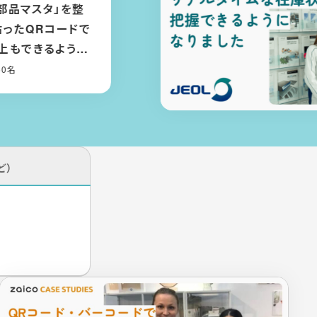
」でトレーサビリティが向
理の属人化が解消され、支
有もしやすくなった
1〜5000名
ど）