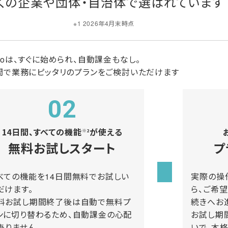
くの企業や団体・自治体で
選ばれています
※1 2026年4月末時点
icoは、すぐに始められ、自動課金もなし。
間で業務にピッタリのプランをご検討いただけます
02
14日間、すべての機能
が使える
※2
無料お試しスタート
プ
べての機能を14日間無料でお試しい
実際の操
だけます。
ら、ご希
料お試し期間終了後は自動で無料プ
続きへお
ンに切り替わるため、自動課金の心配
お試し期
ありません。
いで、本