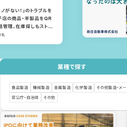
自動車株式会社
大きな効果は「部品マスタ」を整
きたこと。棚に貼ったQRコードで
庫管理、資産計上もできるように
た
他製造・メーカー
/ ～50名
業種で探す
食品製造
機械製造
金属製造
化学製造
その他製造・メ
官公庁・自治体
その他