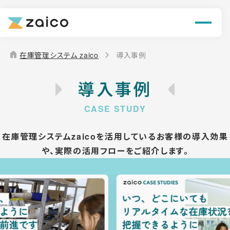
機能
解決できる課題
home
在庫管理システム zaico
導入事例
料金
導入事例
導入事例
お役立ち情報
在庫管理システムzaicoを活用しているお客様の導入効果
や、
実際の活用フローをご紹介します。