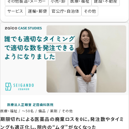
その他製造・メーカー
小売・卸
医療・福祉
建設・不動産
サービス
運輸・郵便
官公庁・自治体
その他
医療法人正眼堂 疋田歯科医院
医療・福祉
/
～50名
/
備品 / 薬剤 / その他
期限切れによる医薬品の廃棄ロスを0に。発注数やタイミ
ングも適正化し、院内の“ムダ”がなくなった