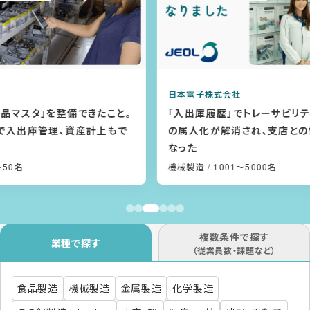
日本電子株式会社
。
「入出庫履歴」でトレーサビリティが向上！在庫管理
の属人化が解消され、支店との情報共有もしやすく
なった
機械製造
/ 1001〜5000名
複数条件で探す
業種で探す
（従業員数・課題など）
食品製造
機械製造
金属製造
化学製造