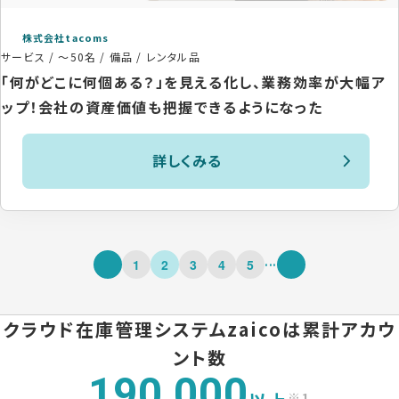
株式会社tacoms
サービス
/
～50名
/
備品 / レンタル品
「何がどこに何個ある？」を見える化し、業務効率が大幅ア
ップ！会社の資産価値も把握できるようになった
詳しくみる
...
1
2
3
4
5
クラウド在庫管理システムzaicoは
累計アカウ
ント数
190,000
※1