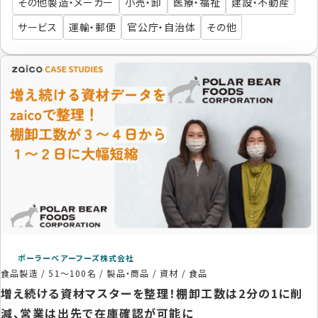
その他製造・メーカー
小売・卸
医療・福祉
建設・不動産
サービス
運輸・郵便
官公庁・自治体
その他
ポーラーベアーフーズ株式会社
食品製造
/
51〜100名
/
製品・商品 / 資材 / 食品
増え続ける資材マスターを整理！棚卸工数は2分の1に削
減、営業は出先で在庫確認が可能に