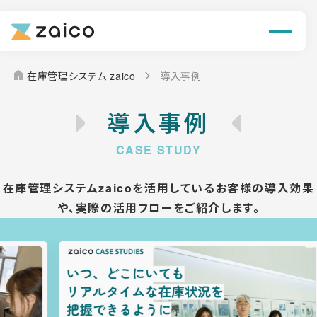
機能
解決できる課題
home
在庫管理システム zaico
導入事例
料金
導入事例
導入事例
お役立ち情報
在庫管理システムzaicoを活用しているお客様の導入効果
や、
実際の活用フローをご紹介します。