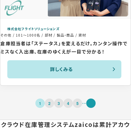
株式会社フライトソリューションズ
その他
/
101〜1000名
/
部材 / 製品・商品 / 資材
倉庫担当者は「ステータス」を変えるだけ。カンタン操作で
ミスなく入出庫、在庫のゆくえが一目で分かる！
詳しくみる
...
1
2
3
4
5
クラウド在庫管理システムzaicoは
累計アカウ