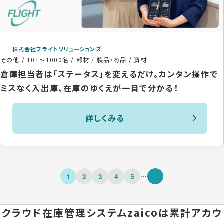
株式会社フライトソリューションズ
その他
/
101〜1000名
/
部材 / 製品・商品 / 資材
倉庫担当者は「ステータス」を変えるだけ。カンタン操作で
ミスなく入出庫、在庫のゆくえが一目で分かる！
詳しくみる
...
1
2
3
4
5
クラウド在庫管理システムzaicoは
累計アカウ