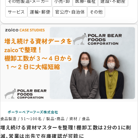
その他製造・メーカー
小売・卸
医療・福祉
建設・不動産
サービス
運輸・郵便
官公庁・自治体
その他
ポーラーベアーフーズ株式会社
食品製造
/
51〜100名
/
製品・商品 / 資材 / 食品
増え続ける資材マスターを整理！棚卸工数は2分の1に削
減、営業は出先で在庫確認が可能に