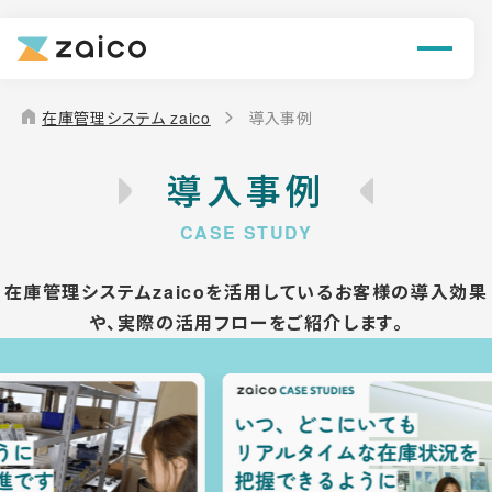
機能
解決できる課題
home
在庫管理システム zaico
導入事例
料金
導入事例
導入事例
お役立ち情報
在庫管理システムzaicoを活用しているお客様の導入効果
や、
実際の活用フローをご紹介します。