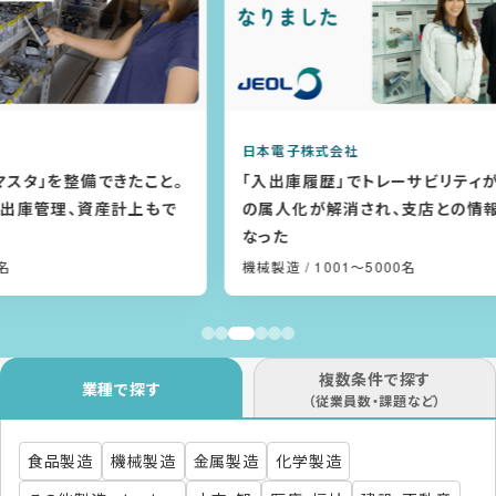
日本電子株式会社
。
「入出庫履歴」でトレーサビリティが向上！在庫管理
の属人化が解消され、支店との情報共有もしやすく
なった
機械製造
/ 1001〜5000名
複数条件で探す
業種で探す
（従業員数・課題など）
食品製造
機械製造
金属製造
化学製造