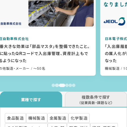
日本電子株式会社
。
「入出庫履歴」でトレーサビリティが向上！在庫管理
の属人化が解消され、支店との情報共有もしやすく
なった
機械製造
/ 1001〜5000名
複数条件で探す
業種で探す
（従業員数・課題など）
食品製造
機械製造
金属製造
化学製造