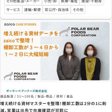
その他製造・メーカー
小売・卸
医療・福祉
建設・不動産
サービス
運輸・郵便
官公庁・自治体
その他
ポーラーベアーフーズ株式会社
食品製造
/
51〜100名
/
製品・商品 / 資材 / 食品
増え続ける資材マスターを整理！棚卸工数は2分の1に削
減、営業は出先で在庫確認が可能に