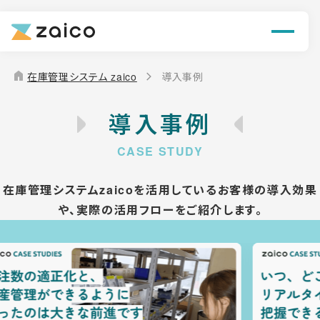
機能
解決できる課題
home
在庫管理システム zaico
導入事例
料金
導入事例
導入事例
お役立ち情報
在庫管理システムzaicoを活用しているお客様の導入効果
や、
実際の活用フローをご紹介します。