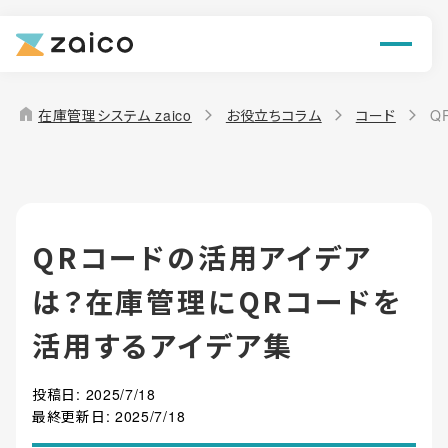
ン
機能
home
在庫管理システム zaico
お役立ちコラム
コード
Q
解決できる課題
料金
QRコードの活用アイデア
導入事例
は？在庫管理にQRコードを
お役立ち情報
活用するアイデア集
投稿日:
2025/7/18
最終更新日:
2025/7/18