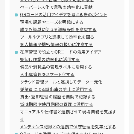
ペーパーレス化で業務の効率化に貢献
QRコードの活用アイデアを考える際のポイント
現場の課題やニーズを明確にする
誰でも簡単に使える導線設計を意識する
ツールやアプリと連携して効率化を図る
個人情報や機密情報の扱いに注意する
在庫管理で役立つQRコードの活用アイデア
棚卸し作業の効率化に活用する
備品や消耗品の管理ラベルに活用する
入出庫管理をスマート化する
クラウド管理ツールと連携してデータ一元化
従業員による誤出庫の防止に活用する
貸出・返却管理の履歴を自動で記録する
賞味期限や使用期限の管理に活用する
マニュアルや仕様書と連携させて現場業務を支援す
る
メンテナンス記録との連携で保守管理を効率化する
QRコードの活用アイデアを活かすならzaico