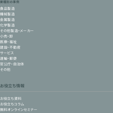
業種別の事例
食品製造
機械製造
金属製造
化学製造
その他製造・メーカー
小売・卸
医療・福祉
建設・不動産
サービス
運輸・郵便
官公庁・自治体
その他
お役立ち情報
お役立ち資料
お役立ちコラム
無料オンラインセミナー