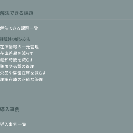
解決できる課題
解決できる課題一覧
課題別の解決方法
在庫情報の一元管理
在庫差異を減らす
棚卸時間を減らす
期限や品質の管理
欠品や滞留在庫を減らす
理論在庫の正確な管理
導入事例
導入事例一覧