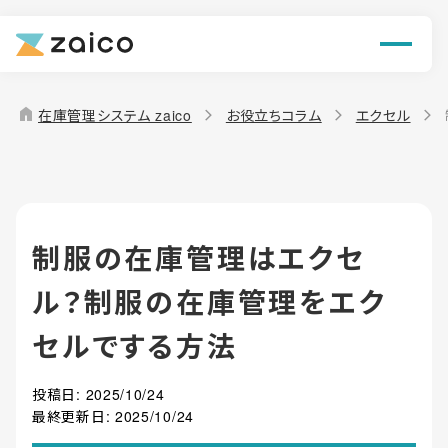
ン
機能
home
在庫管理システム zaico
お役立ちコラム
エクセル
解決できる課題
料金
制服の在庫管理はエクセ
導入事例
ル？制服の在庫管理をエク
お役立ち情報
セルでする方法
投稿日:
2025/10/24
最終更新日:
2025/10/24