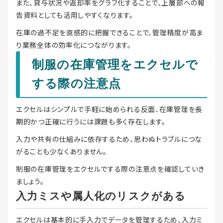
また、貸与状況や返却率をグラフ化することで、上層部への報
告資料としても活用しやすくなります。
在庫の過不足を直感的に把握できることで、管理精度が高ま
り業務全体の効率化につながります。
制服の在庫管理をエクセルで
する際の注意点
エクセルはシンプルで手軽に始められる反面、在庫管理を長
期的かつ正確に行うには課題も多く存在します。
入力や共有の仕組みに依存するため、思わぬトラブルにつな
がることも少なくありません。
制服の在庫管理をエクセルでする際の注意点を確認していき
ましょう。
入力ミスや属人化のリスクがある
エクセルは基本的に手入力でデータを管理するため、入力ミ