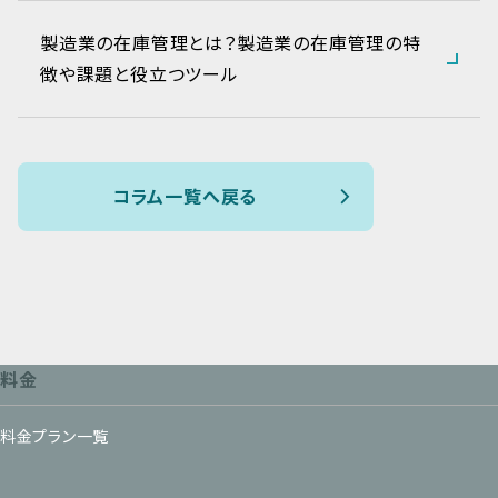
製造業の在庫管理とは？製造業の在庫管理の特
徴や課題と役立つツール
コラム一覧へ戻る
料金
料金プラン一覧