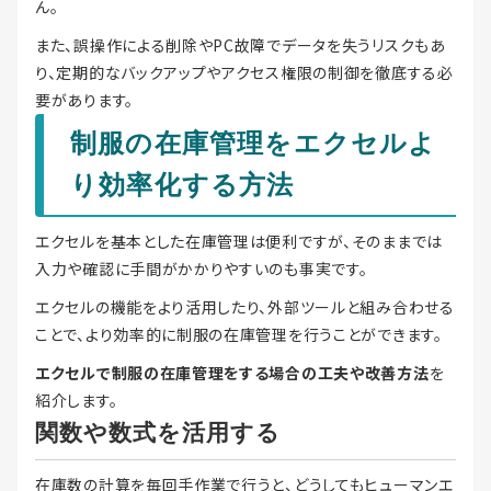
ん。
また、誤操作による削除やPC故障でデータを失うリスクもあ
り、定期的なバックアップやアクセス権限の制御を徹底する必
要があります。
制服の在庫管理をエクセルよ
り効率化する方法
エクセルを基本とした在庫管理は便利ですが、そのままでは
入力や確認に手間がかかりやすいのも事実です。
エクセルの機能をより活用したり、外部ツールと組み合わせる
ことで、より効率的に制服の在庫管理を行うことができます。
エクセルで制服の在庫管理をする場合の工夫や改善方法
を
紹介します。
関数や数式を活用する
在庫数の計算を毎回手作業で行うと、どうしてもヒューマンエ