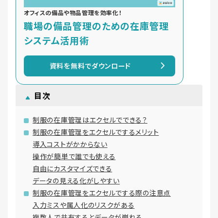
オフィスの備品や物品管理を効率化！
職場の備品管理のための在庫管理
システム活用術
資料を無料でダウンロード
目次
制服の在庫管理はエクセルでできる？
制服の在庫管理をエクセルでするメリット
導入コストがかからない
操作が簡単で誰でも使える
自由にカスタマイズできる
データの見える化がしやすい
制服の在庫管理をエクセルでする際の注意点
入力ミスや属人化のリスクがある
複数人で共有するとデータが崩れる