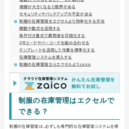
規模が大きくなると限界がある
セキュリティやバックアップの不安がある
制服の在庫管理をエクセルより効率化する方法
関数や数式を活用する
条件付き書式で異常値を可視化する
QRコードやバーコードを組み合わせる
テンプレートを活用して作業を標準化する
在庫管理システムを導入する
制服の在庫管理ならエクセルよりzaico
制服の在庫管理はエクセルで
できる？
制服の在庫管理は、必ずしも専門的な在庫管理システムを導