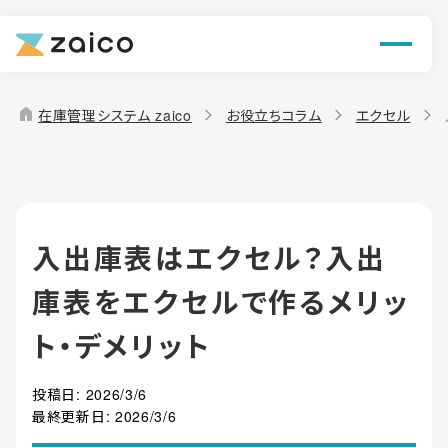
ン
機能
home
在庫管理システム zaico
お役立ちコラム
エクセル
解決できる課題
料金
入出庫表はエクセル？入出
導入事例
庫表をエクセルで作るメリッ
お役立ち情報
ト・デメリット
投稿日:
2026/3/6
最終更新日:
2026/3/6