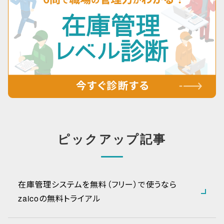
ピックアップ記事
在庫管理システムを無料（フリー）で使うなら
zaicoの無料トライアル