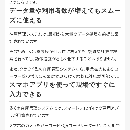
ようになります。
データ量や利用者数が増えてもスムー
ズに使える
在庫管理システムは、最初から大量のデータ処理を前提に設
計されています。
そのため、入出庫履歴が何万件に増えても、複雑な計算や検
索を行っても、動作速度が著しく低下することはありません。
また、クラウド型の在庫管理システムなら、事業拡大によるユ
ーザー数の増加にも設定変更だけで柔軟に対応が可能です。
スマホアプリを使って現場ですぐに
入力できる
多くの在庫管理システムでは、スマートフォン向けの専用アプ
リが用意されています。
スマホのカメラをバーコード・QRコードリーダーとして利用で