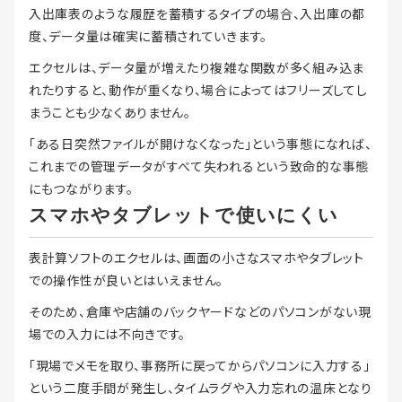
入出庫表のような履歴を蓄積するタイプの場合、入出庫の都
度、データ量は確実に蓄積されていきます。
エクセルは、データ量が増えたり複雑な関数が多く組み込ま
れたりすると、動作が重くなり、場合によってはフリーズしてし
まうことも少なくありません。
「ある日突然ファイルが開けなくなった」という事態になれば、
これまでの管理データがすべて失われるという致命的な事態
にもつながります。
スマホやタブレットで使いにくい
表計算ソフトのエクセルは、画面の小さなスマホやタブレット
での操作性が良いとはいえません。
そのため、倉庫や店舗のバックヤードなどのパソコンがない現
場での入力には不向きです。
「現場でメモを取り、事務所に戻ってからパソコンに入力する」
という二度手間が発生し、タイムラグや入力忘れの温床となり