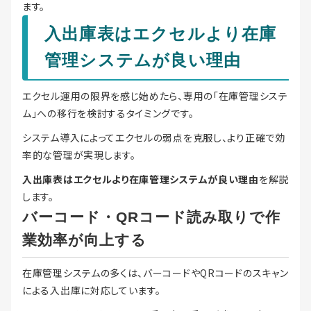
ます。
入出庫表はエクセルより在庫
管理システムが良い理由
エクセル運用の限界を感じ始めたら、専用の「在庫管理システ
ム」への移行を検討するタイミングです。
システム導入によってエクセルの弱点を克服し、より正確で効
率的な管理が実現します。
入出庫表はエクセルより在庫管理システムが良い理由
を解説
します。
バーコード・QRコード読み取りで作
業効率が向上する
在庫管理システムの多くは、バーコードやQRコードのスキャン
による入出庫に対応しています。