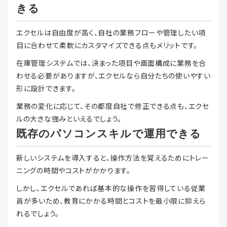
きる
エクセルは自由度が高く、自社の業務フローや管理したい項
目に合わせて柔軟にカスタマイズできる点もメリットです。
在庫管理システムでは、決まった項目や画面構成に業務を合
わせる必要がありますが、エクセルなら自分たちの使いやすい
形に設計できます。
業務の変化に応じて、その都度自社で修正できる点も、エクセ
ルの大きな強みといえるでしょう。
既存のパソコンスキルで運用できる
新しいシステムを導入すると、操作方法を覚えるためにトレー
ニングの時間やコストがかかります。
しかし、エクセルであれば基本的な操作を習得している従業
員が多いため、教育にかかる時間とコストを最小限に抑えら
れるでしょう。