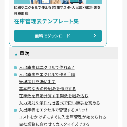
印刷やエクセルで使える（在庫マスタ・入出庫・棚卸）表を
各種用意！
在庫管理表テンプレート集
無料でダウンロード
目次
入出庫表はエクセルで作れる？
入出庫表をエクセルで作る手順
管理項目を洗い出す
基本的な表の枠組みを作成する
在庫数を自動計算する関数を組み込む
入力規則や条件付き書式で使い勝手を高める
入出庫表をエクセルで管理するメリット
コストをかけずにすぐに入出庫管理が始められる
自社業務に合わせてカスタマイズできる