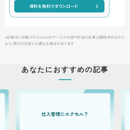
資料を無料でダウンロード
※記事内に記載されたzaicoのサービス内容や料金は記事公開時点のものと
なり、現行の内容とは異なる場合があります
あなたにおすすめの記事