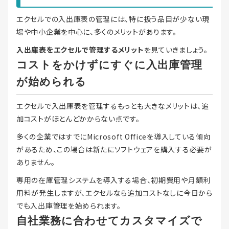
エクセルでの入出庫表の管理には、特に扱う品目が少ない現
場や中小企業を中心に、多くのメリットがあります。
入出庫表をエクセルで管理するメリット
を見ていきましょう。
コストをかけずにすぐに入出庫管理
が始められる
エクセルで入出庫表を管理するもっとも大きなメリットは、追
加コストがほとんどかからない点です。
多くの企業ではすでにMicrosoft Officeを導入している傾向
があるため、この場合は新たにソフトウェアを購入する必要が
ありません。
専用の在庫管理システムを導入する場合、初期費用や月額利
用料が発生しますが、エクセルなら追加コストなしに今日から
でも入出庫管理を始められます。
自社業務に合わせてカスタマイズで