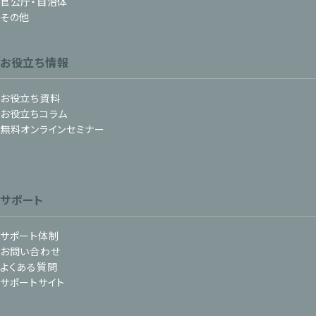
官公庁・自治体
その他
お役立ち情報
お役立ち資料
お役立ちコラム
無料オンラインセミナー
サポート
サポート体制
お問い合わせ
よくある質問
サポートサイト