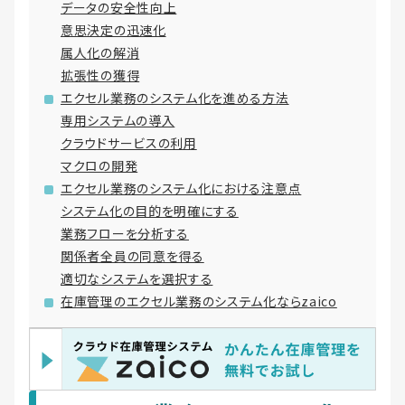
データの安全性向上
意思決定の迅速化
属人化の解消
拡張性の獲得
エクセル業務のシステム化を進める方法
専用システムの導入
クラウドサービスの利用
マクロの開発
エクセル業務のシステム化における注意点
システム化の目的を明確にする
業務フローを分析する
関係者全員の同意を得る
適切なシステムを選択する
在庫管理のエクセル業務のシステム化ならzaico