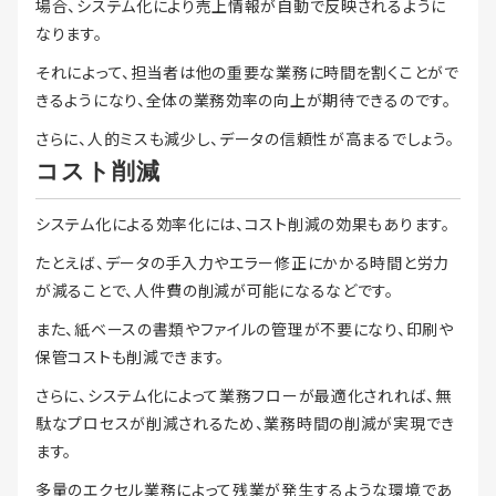
場合、システム化により売上情報が自動で反映されるように
なります。
それによって、担当者は他の重要な業務に時間を割くことがで
きるようになり、全体の業務効率の向上が期待できるのです。
さらに、人的ミスも減少し、データの信頼性が高まるでしょう。
コスト削減
システム化による効率化には、コスト削減の効果もあります。
たとえば、データの手入力やエラー修正にかかる時間と労力
が減ることで、人件費の削減が可能になるなどです。
また、紙ベースの書類やファイルの管理が不要になり、印刷や
保管コストも削減できます。
さらに、システム化によって業務フローが最適化されれば、無
駄なプロセスが削減されるため、業務時間の削減が実現でき
ます。
多量のエクセル業務によって残業が発生するような環境であ