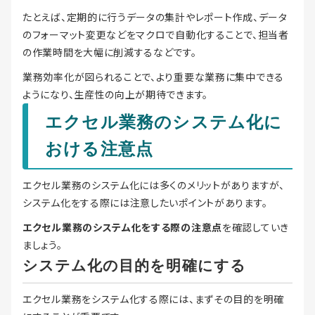
たとえば、定期的に行うデータの集計やレポート作成、データ
のフォーマット変更などをマクロで自動化することで、担当者
の作業時間を大幅に削減するなどです。
業務効率化が図られることで、より重要な業務に集中できる
ようになり、生産性の向上が期待できます。
エクセル業務のシステム化に
おける注意点
エクセル業務のシステム化には多くのメリットがありますが、
システム化をする際には注意したいポイントがあります。
エクセル業務のシステム化をする際の注意点
を確認していき
ましょう。
システム化の目的を明確にする
エクセル業務をシステム化する際には、まずその目的を明確