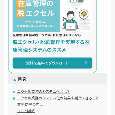
在庫管理業務の脱エクセル・脱紙管理をするなら
脱エクセル・脱紙管理を実現する在
庫管理システムのススメ
資料を無料でダウンロード
目次
エクセル業務のシステム化とは？
エクセル業務のシステム化の効果や期待できること
業務効率の向上
コスト削減