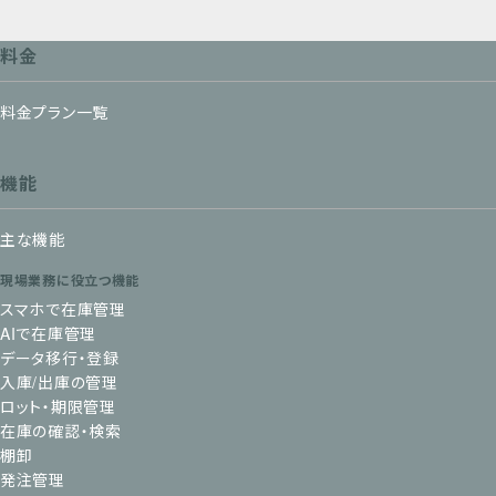
料金
料金プラン一覧
機能
主な機能
現場業務に役立つ機能
スマホで在庫管理
AIで在庫管理
データ移行・登録
入庫/出庫の管理
ロット・期限管理
在庫の確認・検索
棚卸
発注管理