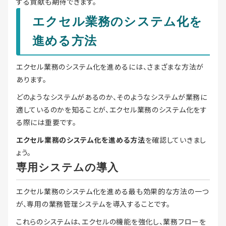
する貢献も期待できます。
エクセル業務のシステム化を
進める方法
エクセル業務のシステム化を進めるには、さまざまな方法が
あります。
どのようなシステムがあるのか、そのようなシステムが業務に
適しているのかを知ることが、エクセル業務のシステム化をす
る際には重要です。
エクセル業務のシステム化を進める方法
を確認していきまし
ょう。
専用システムの導入
エクセル業務のシステム化を進める最も効果的な方法の一つ
が、専用の業務管理システムを導入することです。
これらのシステムは、エクセルの機能を強化し、業務フローを