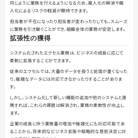
同じように業務を行えるようになるため、属人化の解消や属
人化によるリスクの軽減が期待できます。
担当者が不在になったり担当者が変わったりしても、スムーズ
に業務を引き継ぐことができ、組織全体の業務が安定します。
拡張性の獲得
システム化されたエクセル業務は、ビジネスの成長に応じて
柔軟に拡張することができます。
従来のエクセルでは、大量のデータを扱うと処理が重くなった
り、複雑なデータには対応できなかったりすることがありま
す。
しかし、システム化して新しい機能の追加や他のシステムと連
携すれば、これらの課題は解消され、業務の柔軟性が向上し
ます。
企業の成長に伴う業務量の増加や複雑化にも対応可能であ
ることから、将来的なビジネス拡張や戦略的な意思決定に対