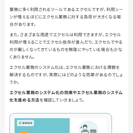
業務に多く利用されるツールであるエクセルですが、利用シー
ンが増えるほどにエクセル業務に対する負荷が大きくなる場
合があります。
また、さまざまな用途でエクセルは利用できますが、エクセル
利用が増えることでエクセル依存が進んだり、エクセルでやる
のが厳しくなってきているものを無理にやっている場合も少な
くありません。
エクセル業務のシステム化は、エクセル業務における課題を
解決するものですが、実際にはどのような効果があるのでしょ
うか。
エクセル業務のシステム化の効果やエクセル業務のシステム
化を進める方法
を確認していきましょう。