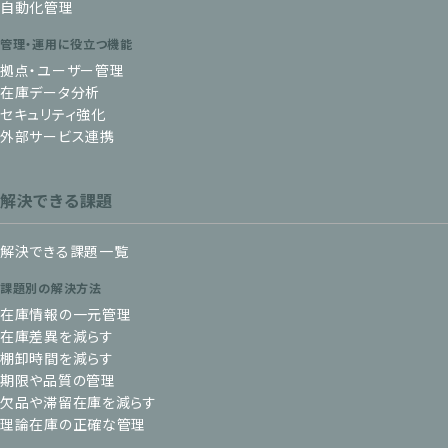
自動化管理
管理・運用に役立つ機能
拠点・ユーザー管理
在庫データ分析
セキュリティ強化
外部サービス連携
解決できる課題
解決できる課題一覧
課題別の解決方法
在庫情報の一元管理
在庫差異を減らす
棚卸時間を減らす
期限や品質の管理
欠品や滞留在庫を減らす
理論在庫の正確な管理