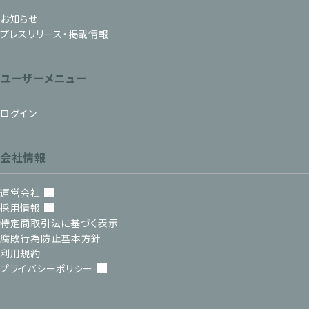
お知らせ
プレスリリース・掲載情報
ユーザーメニュー
ログイン
会社情報
運営会社
採用情報
特定商取引法に基づく表示
腐敗行為防止基本方針
利用規約
プライバシーポリシー