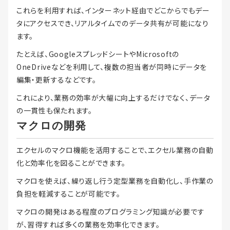
これらを利用すれば、インターネット経由でどこからでもデー
タにアクセスでき、リアルタイムでのデータ共有が可能になり
ます。
たとえば、GoogleスプレッドシートやMicrosoftの
OneDriveなどを利用して、複数の担当者が同時にデータを
編集・更新するなどです。
これにより、業務の効率が大幅に向上するだけでなく、データ
の一貫性も保たれます。
マクロの開発
エクセルのマクロ機能を活用することで、エクセル業務の自動
化と効率化を図ることができます。
マクロを使えば、繰り返し行う定型業務を自動化し、手作業の
負担を軽減することが可能です。
マクロの開発はある程度のプログラミング知識が必要です
が、習得すれば多くの業務を効率化できます。