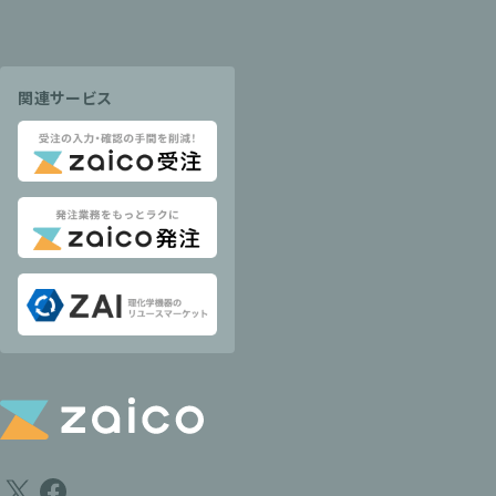
関連サービス