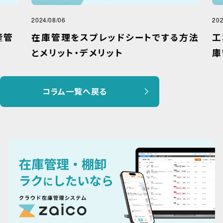
2024/08/06
2025
管
在庫管理をスプレッドシートでする方法
工
とメリット・デメリット
庫
コラム一覧へ戻る