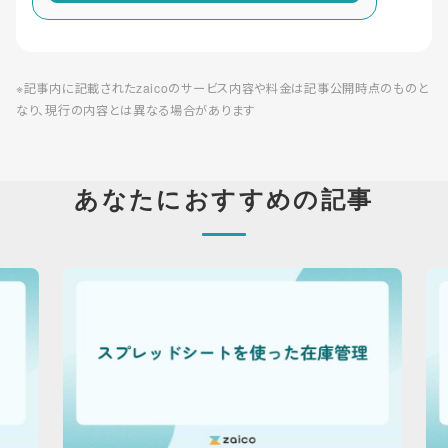
※記事内に記載されたzaicoのサービス内容や料金は記事公開時点のものと
なり、現行の内容とは異なる場合があります
あなたにおすすめの記事