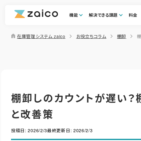
機能
解決できる課題
料金
home
在庫管理システム zaico
お役立ちコラム
棚卸
棚卸しのカウントが遅い？
と改善策
投稿日:
2026/2/3
最終更新日:
2026/2/3