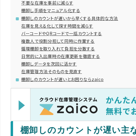
不要な在庫を事前に減らす
棚卸し手順をマニュアル化する
棚卸しのカウントが遅いから早くする具体的な方法
在庫を見える化して探す時間を減らす
バーコードやQRコードで一括カウントする
複数人で役割分担して同時に作業する
循環棚卸を取り入れて負担を分散する
日常的に入出庫時の在庫更新を徹底する
棚卸しデータを次回に活かす
在庫管理方法そのものを見直す
棚卸しのカウントが遅いとお困りならzaico
棚卸しのカウントが遅い主