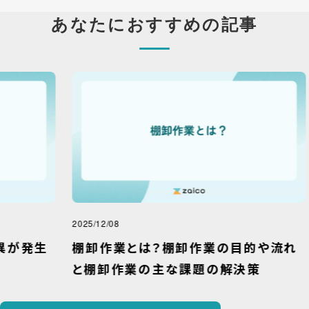
あなたにおすすめの記事
2025/12/08
2026
生
棚卸作業とは？棚卸作業の目的や流れ
棚
と棚卸作業の主な課題の解決策
が