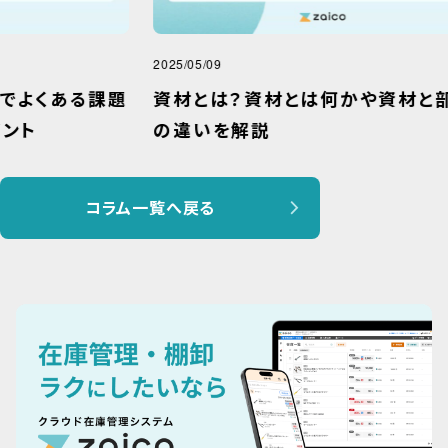
2025/05/09
2025
課題
資材とは？資材とは何かや資材と部材
製
の違いを解説
管
コラム一覧へ戻る