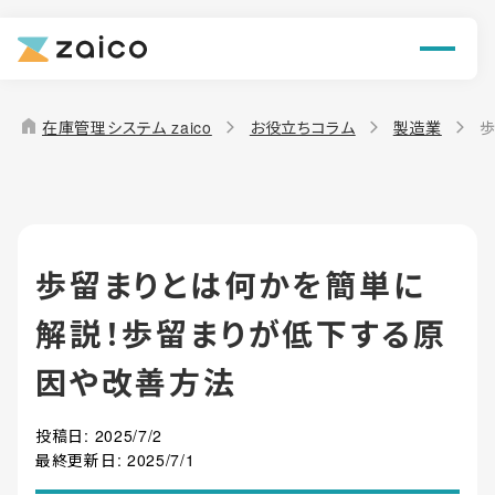
ン
機能
home
在庫管理システム zaico
お役立ちコラム
製造業
歩
解決できる課題
料金
歩留まりとは何かを簡単に
導入事例
解説！歩留まりが低下する原
お役立ち情報
因や改善方法
投稿日:
2025/7/2
最終更新日:
2025/7/1