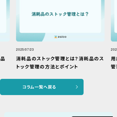
2025/07/23
2025
品
消耗品のストック管理とは？消耗品のス
用
トック管理の方法とポイント
管
コラム一覧へ戻る