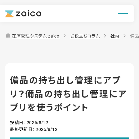
ン
機能
home
在庫管理システム zaico
お役立ちコラム
社内
備品
解決できる課題
料金
備品の持ち出し管理にアプ
導入事例
リ？備品の持ち出し管理にア
お役立ち情報
プリを使うポイント
投稿日:
2025/6/12
最終更新日:
2025/6/12