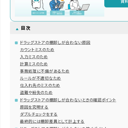
資
目次
ドラッグストアの棚卸しが合わない原因
カウントミスのため
入力ミスのため
計算ミスのため
事務処理に不備があるため
ルールが不適切なため
仕入れ先のミスのため
盗難や紛失のため
ドラッグストアの棚卸しが合わないときの確認ポイント
原因を究明する
ダブルチェックをする
最終的には棚卸差異として計上する