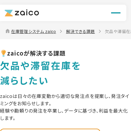
機能
解決できる課題
home
在庫管理システム zaico
解決できる課題
欠品や滞留在
料金
zaicoが解決する課題
導入事例
欠品や滞留在庫を
お役立ち情報
減らしたい
zaicoは日々の在庫変動から適切な発注点を提案し、発注タイ
ミングをお知らせします。
経験や勘頼りの発注を卒業し、データに基づき、利益を最大化
します。