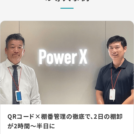
QRコード×棚番管理の徹底で、2日の棚卸
が2時間〜半日に