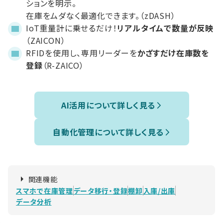
ションを明示。
在庫をムダなく最適化できます。（zDASH）
IoT重量計に乗せるだけ！
リアルタイムで数量が反映
（ZAICON）
RFIDを使用し、専用リーダーを
かざすだけ在庫数を
登録
（R-ZAICO）
AI活用について詳しく見る
自動化管理について詳しく見る
関連機能
スマホで在庫管理
データ移行・登録
棚卸
入庫/出庫
データ分析