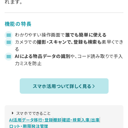
れます。
機能の特長
わかりやすい操作画面で
誰でも簡単に使える
カメラでの
撮影・スキャンで、登録も検索も
素早くでき
る
AIによる物品データの識別
や、コード読み取りで手入
力ミスを防止
スマホ活用ついて詳しく見る
スマホでできること
AI活用
データ移行・登録
棚卸
確認・検索
入庫/出庫
ロット・期限
発注管理