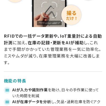
RFIDでの一括データ更新や、IoT重量計による自動
計測
に加え、
在庫の記録・更新をAIが補助
し、これ
まで手間がかかっていた管理業務を一気に効率化。
ミスやムダが減り、在庫管理業務を大幅に改善しま
す。
機能の特長
AIが入力や識別作業
を助け、日々の手作業に使って
いた時間を削減
AIが在庫データを分析
し、欠品・過剰在庫を防ぐアク