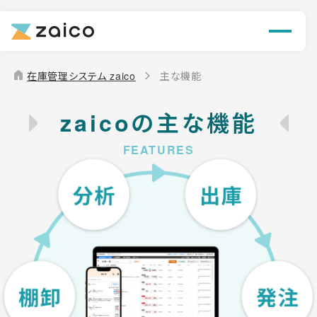
機能
解決できる課題
home
在庫管理システム zaico
主な機能
料金
zaicoの主な機能
導入事例
お役立ち情報