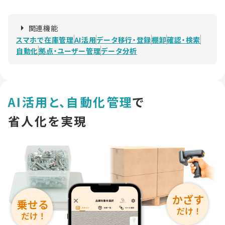
関連機能
スマホで在庫管理
AI活用
データ移行・登録
棚卸
確認・検索
自動化
拠点・ユーザー管理
データ分析
AI活用と、自動化管理
で
省人化を実現