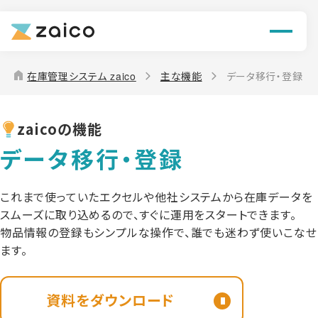
機能
解決できる課題
home
在庫管理システム zaico
主な機能
データ移行・登録
料金
zaicoの機能
導入事例
データ移行・登録
お役立ち情報
これまで使っていたエクセルや他社システムから在庫データを
スムーズに取り込めるので、すぐに運用をスタートできます。
物品情報の登録もシンプルな操作で、誰でも迷わず使いこなせ
ます。
資料をダウンロード