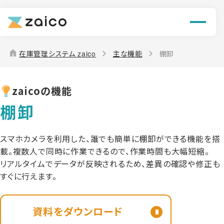
機能
解決できる課題
home
在庫管理システム zaico
主な機能
棚卸
料金
zaicoの機能
導入事例
棚卸
お役立ち情報
スマホカメラを利用した、誰でも簡単に棚卸ができる機能を搭
載。複数人で同時に作業できるので、作業時間も大幅短縮。
リアルタイムでデータが反映されるため、差異の確認や修正も
すぐに行えます。
資料をダウンロード