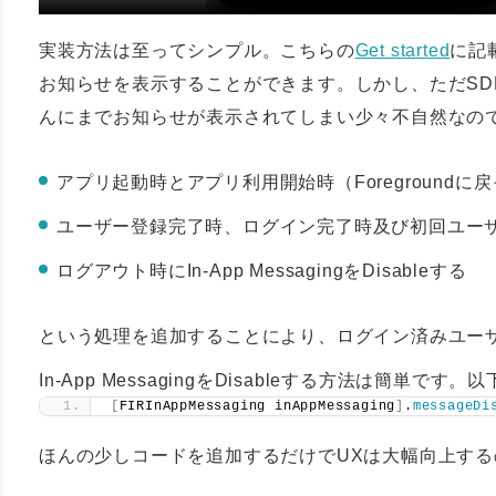
実装方法は至ってシンプル。こちらの
Get started
に記
お知らせを表示することができます。しかし、ただSD
んにまでお知らせが表示されてしまい少々不自然なの
アプリ起動時とアプリ利用開始時（Foregroundに戻ってき
ユーザー登録完了時、ログイン完了時及び初回ユーザー情報取
ログアウト時にIn-App MessagingをDisableする
という処理を追加することにより、ログイン済みユー
In-App MessagingをDisableする方法は簡単で
[
FIRInAppMessaging inAppMessaging
]
.
messageDi
ほんの少しコードを追加するだけでUXは大幅向上す