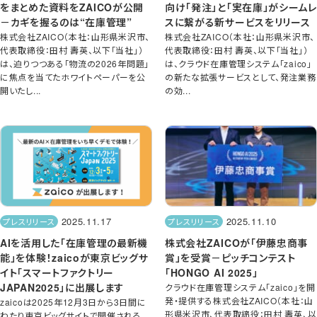
をまとめた資料をZAICOが公開
向け「発注」と「実在庫」がシームレ
－カギを握るのは“在庫管理”
スに繋がる新サービスをリリース
株式会社ZAICO（本社：山形県米沢市、
株式会社ZAICO（本社：山形県米沢市、
代表取締役：田村 壽英、以下「当社」）
代表取締役：田村 壽英、以下「当社」）
は、迫りつつある「物流の2026年問題」
は、クラウド在庫管理システム「zaico」
に焦点を当てたホワイトペーパーを公
の新たな拡張サービスとして、発注業務
開いたし...
の効...
2025.11.17
2025.11.10
プレスリリース
プレスリリース
AIを活用した「在庫管理の最新機
株式会社ZAICOが「伊藤忠商事
能」を体験！zaicoが東京ビッグサ
賞」を受賞－ピッチコンテスト
イト「スマートファクトリー
「HONGO AI 2025」
JAPAN2025」に出展します
クラウド在庫管理システム「zaico」を開
発・提供する株式会社ZAICO（本社：山
zaicoは2025年12月3日から3日間に
形県米沢市、代表取締役：田村 壽英、以
わたり東京ビッグサイトで開催される