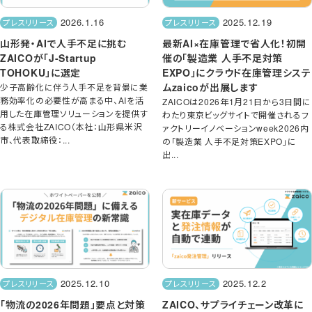
2026.1.16
2025.12.19
プレスリリース
プレスリリース
山形発・AIで人手不足に挑む
最新AI×在庫管理で省人化！初開
ZAICOが「J-Startup
催の「製造業 人手不足対策
TOHOKU」に選定
EXPO」にクラウド在庫管理システ
ムzaicoが出展します
少子高齢化に伴う人手不足を背景に業
務効率化の必要性が高まる中、AIを活
ZAICOは2026年1月21日から3日間に
用した在庫管理ソリューションを提供す
わたり東京ビッグサイトで開催されるフ
る株式会社ZAICO（本社：山形県米沢
ァクトリーイノベーションweek2026内
市、代表取締役：...
の「製造業 人手不足対策EXPO」に
出...
2025.12.10
2025.12.2
プレスリリース
プレスリリース
「物流の2026年問題」要点と対策
ZAICO、サプライチェーン改革に