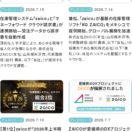
2026.7.15
2026.7.14
プレスリリース
プレスリリース
在庫管理システム「zaico」と「マ
兼松、「zaico」が基盤の在庫管理
ネーフォワード クラウド請求書」が
ソフト「KG ZAICO」をメキシコで
連携開始―受注データから請求
提供開始、グローバル展開を加速
書を自動作成
株式会社ZAICO（本社：山形県米沢市、
代表取締役：田村 壽英、以下「当社」）の
深刻な人手不足により、あらゆる現場で
協業先である兼松株式会社（以下「兼
省人化が急務となる中、株式会社
松」）は、当社のシステムを基盤とするク
ZAICO（本社：山形県米沢市、代表取締
ラウド在...
役：田村 壽英、以下「当社」）が提供する
クラウド在庫管...
2026.7.10
2026.7.7
プレスリリース
プレスリリース
【第1位】zaicoが「2026年上半期
ZAICOが愛媛県のDXプロジェク