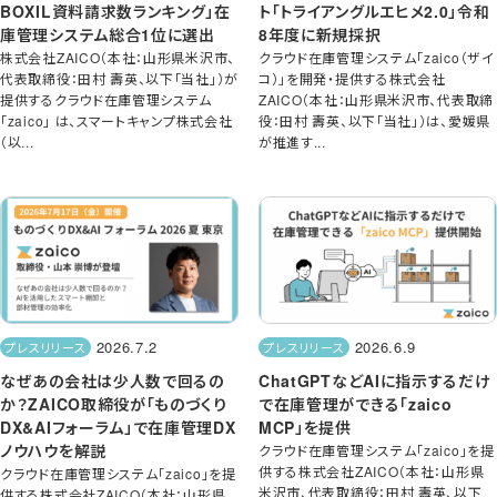
BOXIL資料請求数ランキング」在
ト「トライアングルエヒメ2.0」令和
庫管理システム総合1位に選出
8年度に新規採択
株式会社ZAICO（本社：山形県米沢市、
クラウド在庫管理システム「zaico（ザイ
代表取締役：田村 壽英、以下「当社」）が
コ）」を開発・提供する株式会社
提供するクラウド在庫管理システム
ZAICO（本社：山形県米沢市、代表取締
「zaico」 は、スマートキャンプ株式会社
役：田村 壽英、以下「当社」）は、愛媛県
（以...
が推進す...
2026.7.2
2026.6.9
プレスリリース
プレスリリース
なぜあの会社は少人数で回るの
ChatGPTなどAIに指示するだけ
か？ZAICO取締役が「ものづくり
で在庫管理ができる「zaico
DX&AIフォーラム」で在庫管理DX
MCP」を提供
ノウハウを解説
クラウド在庫管理システム「zaico」を提
供する株式会社ZAICO（本社：山形県
クラウド在庫管理システム「zaico」を提
米沢市、代表取締役：田村 壽英、以下
供する株式会社ZAICO（本社：山形県