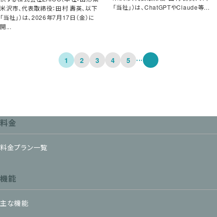
「当社」）は、ChatGPTやClaude等...
米沢市、代表取締役：田村 壽英、以下
「当社」）は、2026年7月17日（金）に
開...
...
1
2
3
4
5
料金
料金プラン一覧
機能
主な機能