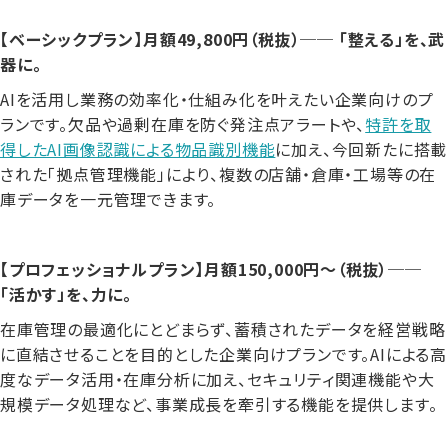
【ベーシックプラン】月額49,800円（税抜）── 「整える」を、武
器に。
AIを活用し業務の効率化・仕組み化を叶えたい企業向けのプ
ランです。欠品や過剰在庫を防ぐ発注点アラートや、
特許を取
得したAI画像認識による物品識別機能
に加え、今回新たに搭載
された「拠点管理機能」により、複数の店舗・倉庫・工場等の在
庫データを一元管理できます。
【プロフェッショナルプラン】月額150,000円〜（税抜）──
「活かす」を、力に。
在庫管理の最適化にとどまらず、蓄積されたデータを経営戦略
に直結させることを目的とした企業向けプランです。AIによる高
度なデータ活用・在庫分析に加え、セキュリティ関連機能や大
規模データ処理など、事業成長を牽引する機能を提供します。