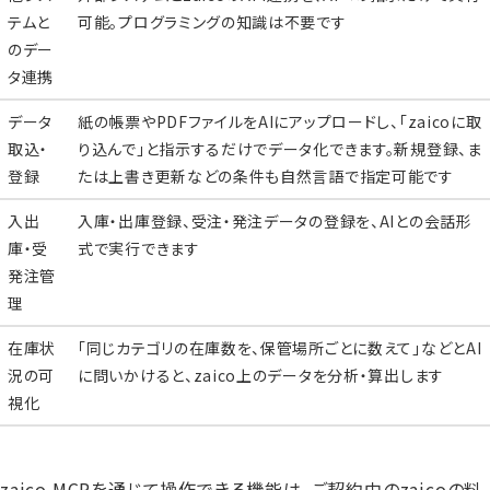
テムと
可能。プログラミングの知識は不要です
のデー
タ連携
データ
紙の帳票やPDFファイルをAIにアップロードし、「zaicoに取
取込・
り込んで」と指示するだけでデータ化できます。新規登録、ま
登録
たは上書き更新などの条件も自然言語で指定可能です
入出
入庫・出庫登録、受注・発注データの登録を、AIとの会話形
庫・受
式で実行できます
発注管
理
在庫状
「同じカテゴリの在庫数を、保管場所ごとに数えて」などとAI
況の可
に問いかけると、zaico上のデータを分析・算出します
視化
zaico MCPを通じて操作できる機能は、ご契約中のzaicoの料