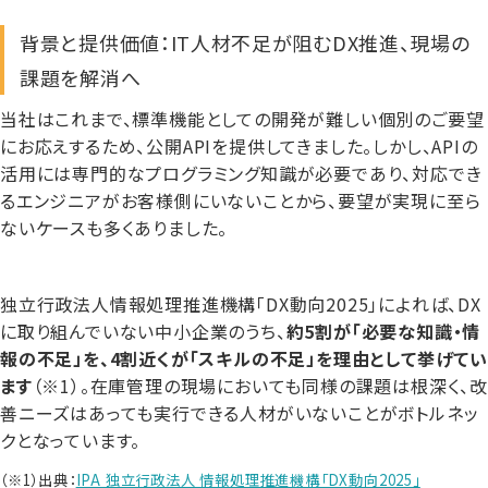
背景と提供価値：IT人材不足が阻むDX推進、現場の
課題を解消へ
当社はこれまで、標準機能としての開発が難しい個別のご要望
にお応えするため、公開APIを提供してきました。しかし、APIの
活用には専門的なプログラミング知識が必要であり、対応でき
るエンジニアがお客様側にいないことから、要望が実現に至ら
ないケースも多くありました。
独立行政法人情報処理推進機構「DX動向2025」によれば、DX
に取り組んでいない中小企業のうち、
約5割が「必要な知識・情
報の不足」を、4割近くが「スキルの不足」を理由として挙げてい
ます
（※1）。在庫管理の現場においても同様の課題は根深く、
善ニーズはあっても実行できる人材がいないことがボトルネッ
クとなっています。
（※1）出典：
IPA 独立行政法人 情報処理推進機構「DX動向2025」