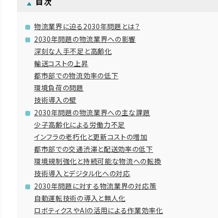
目次
物流業界に迫る2030年問題とは？
2030年問題の物流業界への影響
深刻な人手不足と高齢化
輸送コストの上昇
都市部での物流効率の低下
環境負荷の問題
技術導入の壁
2030年問題の物流業界への主な課題
少子高齢化による労働力不足
インフラの老朽化と更新コストの増加
都市部での交通渋滞と配送効率の低下
環境規制強化と持続可能な物流への転換
技術導入とデジタル化への対応
2030年問題に対する物流業界の対応策
自動運転技術の導入と無人化
ロボティクスやAIの活用による作業効率化