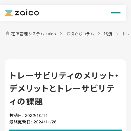
ン
機能
home
在庫管理システム zaico
お役立ちコラム
物流
トレ
解決できる課題
料金
トレーサビリティのメリット・
導入事例
デメリットとトレーサビリテ
お役立ち情報
ィの課題
投稿日:
2022/10/11
最終更新日:
2024/11/28