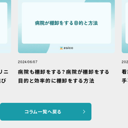
2024/06/07
2025
リニ
病院も棚卸をする？病院が棚卸をする
看
び
目的と効率的に棚卸をする方法
手
コラム一覧へ戻る