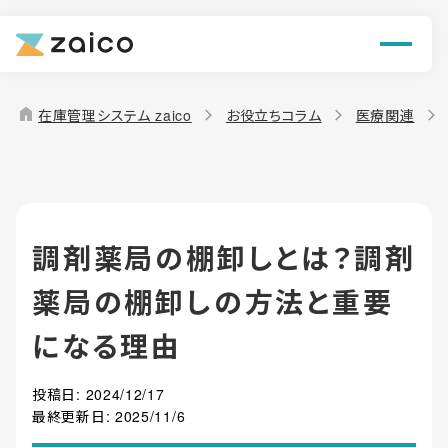
ン
機能
home
在庫管理システム zaico
お役立ちコラム
医療関連
解決できる課題
料金
調剤薬局の棚卸しとは？調剤
導入事例
薬局の棚卸しの方法と重要
お役立ち情報
になる理由
投稿日:
2024/12/17
最終更新日:
2025/11/6