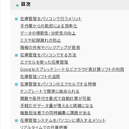
目次
在庫管理をパソコンで行うメリット
手作業からの脱却による効率化
データの検索性・分析性の向上
ミスや記録漏れの防止
情報の共有やバックアップが容易
在庫管理をパソコンでする方法
エクセルを使った在庫管理
Googleスプレッドシートなどクラウド表計算ソフトの利用
在庫管理ソフトの活用
在庫管理をパソコンのエクセルでする特徴
テンプレートで簡単に始められる
関数や条件付き書式で自動計算が可能
手軽だがデータ量が増えると煩雑になる
複数担当者での同時編集に課題がある
在庫管理システムをパソコンに導入するメリット
リアルタイムでの在庫把握