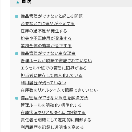
目次
備品管理ができないと起こる問題
必要なときに備品が不足する
在庫の過不足が発生する
紛失や不正使用が発生する
業務全体の効率が低下する
備品管理ができない主な理由
管理ルールが曖昧で徹底されていない
エクセルや紙での管理に限界がある
担当者に依存して属人化している
利用履歴が残っていない
在庫数をリアルタイムで把握できていない
備品管理ができない課題を解決方法
管理ルールを明確化・標準化する
在庫状況をリアルタイムに記録する
責任者を明確にして定期的に棚卸する
利用履歴を記録し透明性を高める