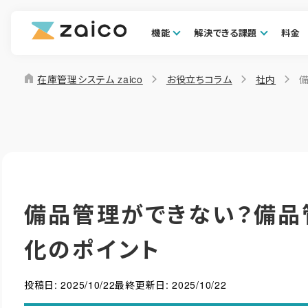
機能
解決できる課題
料金
home
在庫管理システム zaico
お役立ちコラム
社内
備品管理ができない？備品
化のポイント
投稿日:
2025/10/22
最終更新日:
2025/10/22