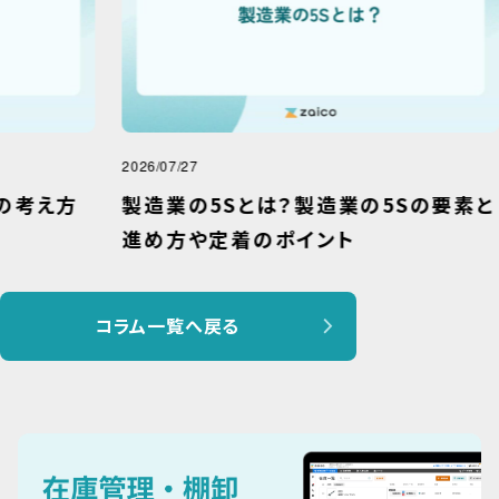
2026/07/27
2026
方
製造業の5Sとは？製造業の5Sの要素と
工
進め方や定着のポイント
と
コラム一覧へ戻る