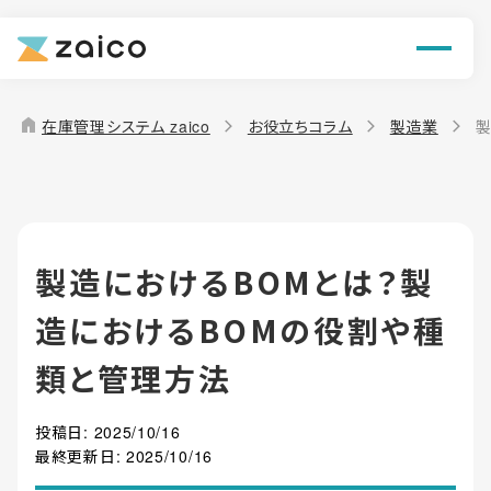
ン
機能
home
在庫管理システム zaico
お役立ちコラム
製造業
製
解決できる課題
料金
製造におけるBOMとは？製
導入事例
造におけるBOMの役割や種
お役立ち情報
類と管理方法
投稿日:
2025/10/16
最終更新日:
2025/10/16