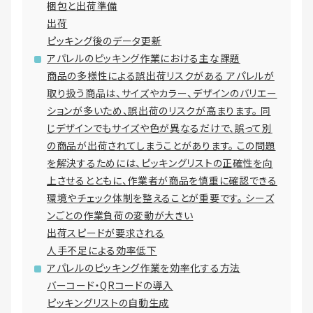
梱包と出荷準備
出荷
ピッキング後のデータ更新
アパレルのピッキング作業における主な課題
商品の多様性による誤出荷リスクがある アパレルが
取り扱う商品は、サイズやカラー、デザインのバリエー
ションが多いため、誤出荷のリスクが高まります。 同
じデザインでもサイズや色が異なるだけで、誤って別
の商品が出荷されてしまうことがあります。 この問題
を解決するためには、ピッキングリストの正確性を向
上させるとともに、作業者が商品を慎重に確認できる
環境やチェック体制を整えることが重要です。 シーズ
ンごとの作業負荷の変動が大きい
出荷スピードが要求される
人手不足による効率低下
アパレルのピッキング作業を効率化する方法
バーコード・QRコードの導入
ピッキングリストの自動生成