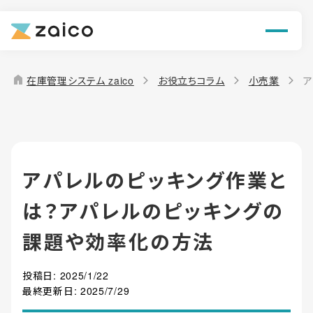
ン
機能
home
在庫管理システム zaico
お役立ちコラム
小売業
ア
解決できる課題
料金
アパレルのピッキング作業と
導入事例
は？アパレルのピッキングの
お役立ち情報
課題や効率化の方法
投稿日:
2025/1/22
最終更新日:
2025/7/29