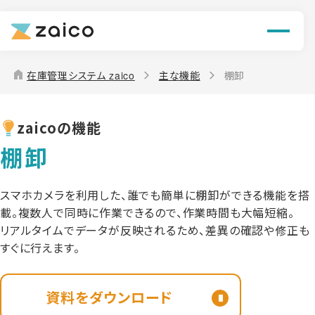
機能
解決できる課題
home
在庫管理システム zaico
主な機能
棚卸
料金
zaicoの機能
導入事例
棚卸
お役立ち情報
スマホカメラを利用した、誰でも簡単に棚卸ができる機能を搭
載。複数人で同時に作業できるので、作業時間も大幅短縮。
リアルタイムでデータが反映されるため、差異の確認や修正も
すぐに行えます。
資料をダウンロード