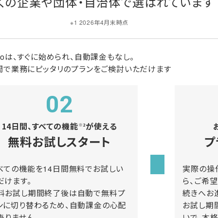
くの企業や団体・自治体で
選ばれています
※1 2026年4月末時点
icoは、すぐに始められ、自動課金もなし。
間で業務にピッタリのプランをご検討いただけます
02
14日間、すべての機能
が使える
※2
無料お試しスタート
プ
べての機能を14日間無料でお試しい
実際の操
だけます。
ら、ご希
料お試し期間終了後は自動で無料プ
続きへお
ンに切り替わるため、自動課金の心配
お試し期
ありません。
いで、本