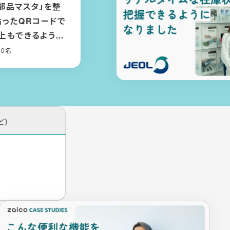
「入出庫履歴」でトレーサビリティが向
上！在庫管理の属人化が解消され、支
店との情報共有もしやすくなった
機械製造
/ 1001〜5000名
ど）