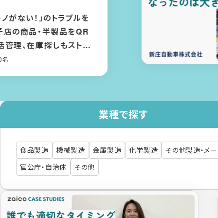
新庄自動車株式会社
一番大きな効果は「部品マスタ」を整
備できたこと。棚に貼ったQRコードで
入出庫管理、資産計上もできるように
なった
その他製造・メーカー
/ ～50名
業種で探す
食品製造
機械製造
金属製造
化学製造
その他製造・メ
官公庁・自治体
その他