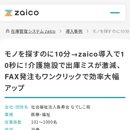
機能
解決できる課題
home
在庫管理システム zaico
導入事例
モノを探すのに10分
料金
モノを探すのに10分→zaico導入で1
導入事例
0秒に！介護施設で出庫ミスが激減、
お役立ち情報
FAX発注もワンクリックで効率大幅
アップ
会社・団体名
社会福祉法人長寿会 なでしこ苑
業種
医療・福祉
従業員数
101〜1000名
地域
近畿