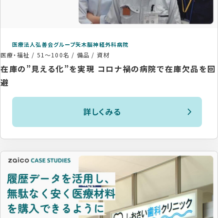
医療法人弘善会グループ矢木脳神経外科病院
医療・福祉
/
51〜100名
/
備品 / 資材
在庫の”見える化”を実現 コロナ禍の病院で在庫欠品を回
避
詳しくみる