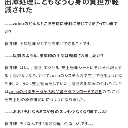
出庫処理にともなう心身の負担が軽
減された
――zaicoのどんなところを特に便利に感じてくださっています
か？
新井様
：出庫処理がとても簡単にできることです。
――以前のような、出庫時の手間は軽減されましたか？
新井様
：はい。手書き、エクセル、売上管理シートにそれぞれ記入す
る手間がなくなり、すべてzaicoのシステム内で完了できるようにな
りました。また、売上管理をしていた手書きの出庫表の代わりに、今
は
zaicoの出庫データから納品書をダウンロードできる
ので、これ
を売上用の原価確認に使うようになりました。
――おお！それならミスや数のズレも少なくなりますよね！
新井様
：そうなんです！書き間違いもないんですよ。