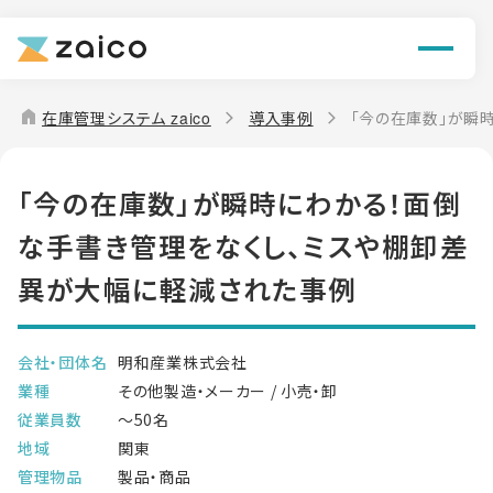
機能
解決できる課題
home
在庫管理システム zaico
導入事例
「今の在庫数」が瞬
料金
「今の在庫数」が瞬時にわかる！面倒
導入事例
な手書き管理をなくし、ミスや棚卸差
お役立ち情報
異が大幅に軽減された事例
会社・団体名
明和産業株式会社
業種
その他製造・メーカー / 小売・卸
従業員数
～50名
地域
関東
管理物品
製品・商品