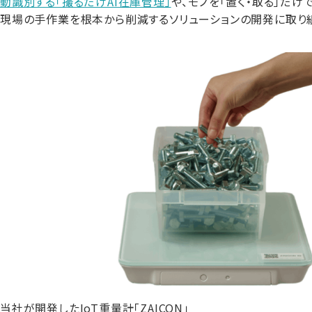
動識別する「撮るだけAI在庫管理」
や、モノを「置く・取る」だけ
現場の手作業を根本から削減するソリューションの開発に取り
当社が開発したIoT重量計「ZAICON」