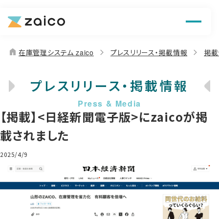
機能
解決できる課題
home
在庫管理システム zaico
プレスリリース・掲載情報
掲載
料金
プレスリリース・掲載情報
導入事例
【掲載】<日経新聞電子版>にzaicoが掲
お役立ち情報
載されました
2025/4/9