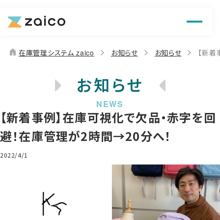
機能
解決できる課題
home
在庫管理システム zaico
お知らせ
お知らせ
【新着
料金
お知らせ
導入事例
【新着事例】在庫可視化で欠品・赤字を回
お役立ち情報
避！在庫管理が2時間→20分へ！
2022/4/1