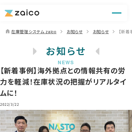
機能
解決できる課題
home
在庫管理システム zaico
お知らせ
お知らせ
【新着
料金
お知らせ
導入事例
【新着事例】海外拠点との情報共有の労
お役立ち情報
力を軽減！在庫状況の把握がリアルタイ
ムに！
2022/3/22