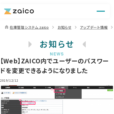
機能
解決できる課題
home
在庫管理システム zaico
お知らせ
アップデート情報
料金
お知らせ
導入事例
【Web】ZAICO内でユーザーのパスワー
お役立ち情報
ドを変更できるようになりました
2019/12/12