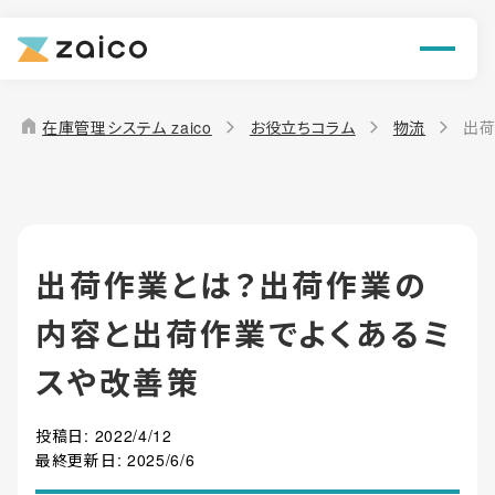
ン
機能
home
在庫管理システム zaico
お役立ちコラム
物流
出荷
解決できる課題
料金
出荷作業とは？出荷作業の
導入事例
内容と出荷作業でよくあるミ
お役立ち情報
スや改善策
投稿日:
2022/4/12
最終更新日:
2025/6/6