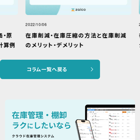
2022/10/06
2025
原
在庫削減・在庫圧縮の方法と在庫削減
在
算例
のメリット・デメリット
シ
コラム一覧へ戻る